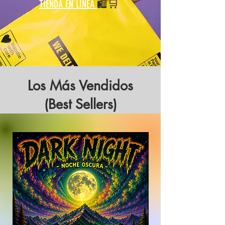
🛒
🛍️
TIENDA EN LINEA
Los Más Vendidos
(Best Sellers)