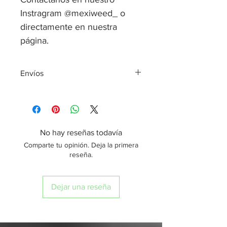
Instragram @mexiweed_ o
directamente en nuestra
página.
Envíos
*Todos los envíos son realizados el
mismo día de tu compra, siempre y
cuando sea realizada antes de las
2:00 pm, en caso contrario se enviará
No hay reseñas todavía
al día hábil siguiente.
Comparte tu opinión. Deja la primera
*Entrega de envíos en 24 horas, a
reseña.
domicilio o sucursal de preferencia
Dejar una reseña