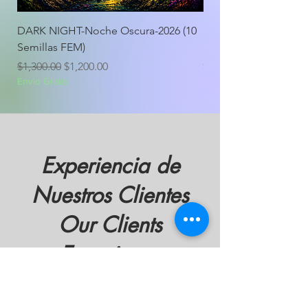
DARK NIGHT-Noche Oscura-2026 (10
DARK NIGHT-Noche O
Semillas FEM)
Semillas FEM)
Precio
Precio de oferta
Precio
$1,300.00
$1,200.00
$600.00
Envio Gratis
Envio Gratis
Experiencia de
Nuestros Clientes
Our Clients
Experience