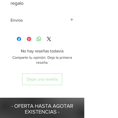
regalo
Envíos
*Todos los envíos son realizados el
mismo día de tu compra, siempre y
cuando sea realizada antes de las
2:00 pm, en caso contrario se enviará
No hay reseñas todavía
al día hábil siguiente.
Comparte tu opinión. Deja la primera
*Entrega de envíos en 24 horas, a
reseña.
domicilio o sucursal de preferencia
Dejar una reseña
- OFERTA HASTA AGOTAR
EXISTENCIAS -