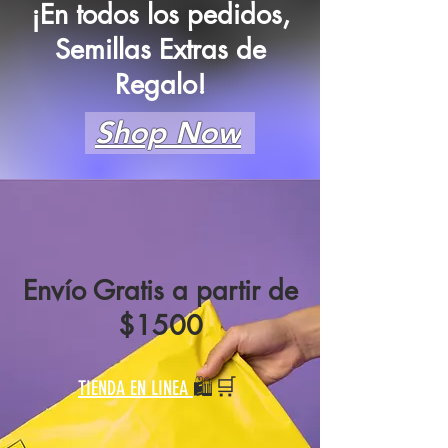
¡En todos los pedidos,
Semillas Extras de
Regalo!
Shop Now
Envío Gratis a partir de
$1500
🛒
🛍️
TIENDA EN LINEA