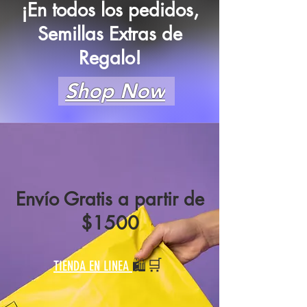
¡En todos los pedidos,
Semillas Extras de
Regalo!
Shop Now
Envío Gratis a partir de
$1500
🛒
🛍️
TIENDA EN LINEA