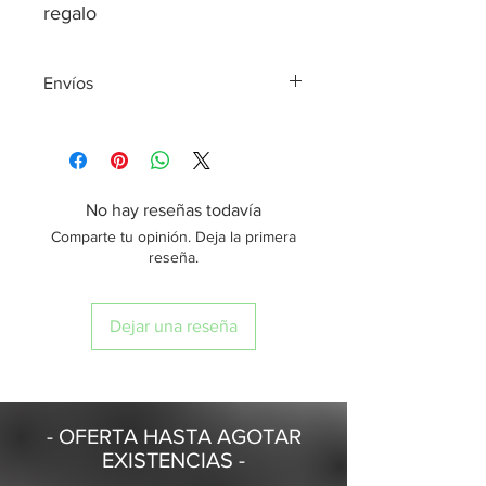
regalo
Envíos
*Todos los envíos son realizados el
mismo día de tu compra, siempre y
cuando sea realizada antes de las
2:00 pm, en caso contrario se enviará
No hay reseñas todavía
al día hábil siguiente.
Comparte tu opinión. Deja la primera
*Entrega de envíos en 24 horas, a
reseña.
domicilio o sucursal de preferencia
Dejar una reseña
- OFERTA HASTA AGOTAR
EXISTENCIAS -