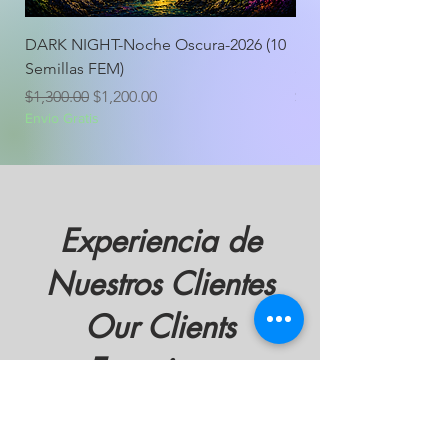
DARK NIGHT-Noche Oscura-2026 (10
DARK NIGHT-Noche O
Semillas FEM)
Semillas FEM)
Precio
Precio de oferta
Precio
$1,300.00
$1,200.00
$600.00
Envio Gratis
Envio Gratis
Experiencia de
Nuestros Clientes
Our Clients
Experience