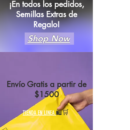
¡En todos los pedidos,
Semillas Extras de
Regalo!
Shop Now
Envío Gratis a partir de
$1500
🛒
🛍️
TIENDA EN LINEA