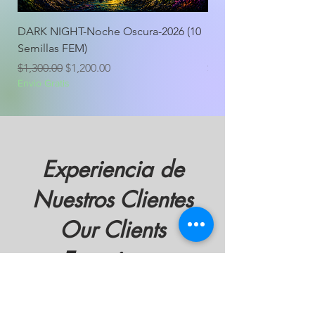
DARK NIGHT-Noche Oscura-2026 (10
DARK NIGHT-Noche O
Semillas FEM)
Semillas FEM)
Precio
Precio de oferta
Precio
$1,300.00
$1,200.00
$600.00
Envio Gratis
Envio Gratis
Experiencia de
Nuestros Clientes
Our Clients
Experience