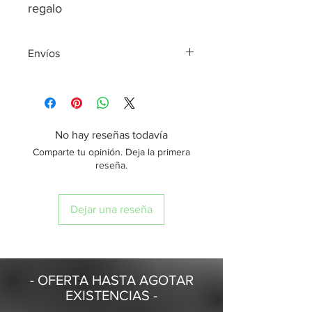
regalo
Envíos
*Todos los envíos son realizados el
mismo día de tu compra, siempre y
cuando sea realizada antes de las
2:00 pm, en caso contrario se enviará
No hay reseñas todavía
al día hábil siguiente.
Comparte tu opinión. Deja la primera
*Entrega de envíos en 24 horas, a
reseña.
domicilio o sucursal de preferencia
Dejar una reseña
- OFERTA HASTA AGOTAR
EXISTENCIAS -